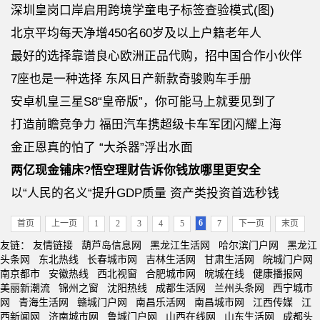
深圳皇岗口岸启用跨境学童电子标签查验模式(图)
北京平均每天净增450名60岁及以上户籍老年人
最好的选择靠谱良心欧洲正品代购，招中国合作小伙伴
7座也是一种选择 东风日产新款奇骏购车手册
安卓机皇三星S8“皇帝版”，你可能马上就要见到了
打造前瞻竞争力 福田汽车携超级卡车军团闪耀上海
金正恩真的怕了 “大杀器”浮出水面
两亿现金铺床?悟空理财告诉你钱放哪里更安全
以“人民的名义“提升GDP质量 资产类投资首选秒钱
6
首页
上一页
1
2
3
4
5
7
下一页
末页
友链：
友情链接
葫芦岛信息网
黑龙江生活网
哈尔滨门户网
黑龙江
头条网
东北热线
长春城市网
吉林生活网
甘肃生活网
皖城门户网
南京都市
安徽热线
西北视窗
合肥城市网
皖城在线
健康播报网
美丽新潮流
锦州之窗
沈阳热线
成都生活网
兰州头条网
西宁城市
网
青海生活网
赣城门户网
南昌乐活网
南昌城市网
江西传媒
江
西新闻网
济南城市网
鲁城门户网
山西在线网
山东生活网
成都头