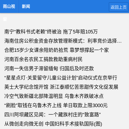
雨山视
新闻
返回上页
窗
南宁“教科书式老赖”终被治 拖了5年赔105万
海南住房公积金资金存放管理新模式：利率竞价选择银行
合肥15岁少女课余陪奶奶拾荒 靠梦想撑起一个家
河南百余名农民工捐款救助重病村民
河南一失信男子滞留缅甸 归国后及时还款
“星星点灯·关爱留守儿童公益计划”启动仪式在京举行
英士大学纪念馆开馆 浙江泰顺忆苦思甜传文化促发展
冷空气致新疆北部降温明显 乌鲁木齐跌破冰点
“刷脸”取钱在乌鲁木齐上线 单日取款上限3000元
四川阿坝藏区见闻：一个藏族村庄的“致富路”
从微创走向微无创 中国妇科手术接轨国际(图)